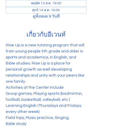
พฤหัส 13 ส.ค. 19:00
ศุกร์ 14 ส.ค. 19:00
ดูทั้งหมด 9 วันที่
เกี่ยวกับอีเวนท์
Rise Up is a new tutoring program that will 
train young people 5th grade and older in 
sports and academics, in English, and 
Bible studies. Rise Up is a place for 
personal growth as well developing 
relationships and unity with your peers like 
one family. 
Activities at the Center include
Group games, Playing sports (badminton, 
football, basketball, volleyball, etc.) 
Learning English (Thursdays and Fridays 
every other week)
Field trips, Music practice, Singing,
Bible study