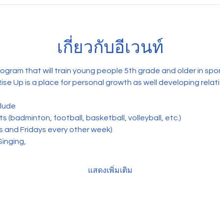
เกี่ยวกับอีเวนท์
rogram that will train young people 5th grade and older in spo
Rise Up is a place for personal growth as well developing relat
clude
 (badminton, football, basketball, volleyball, etc.) 
s and Fridays every other week)
Singing,
แสดงเพิ่มเติม