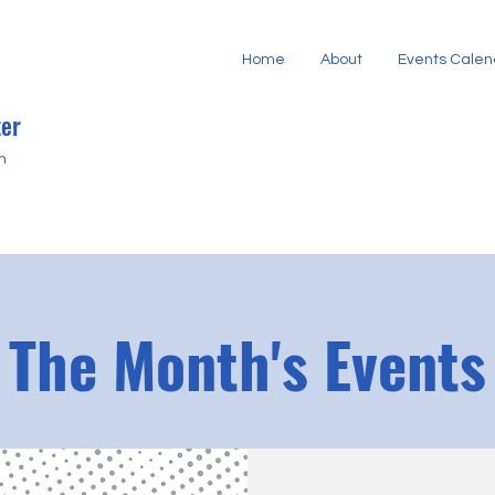
Home
About
Events Calen
er
h
The Month's Events