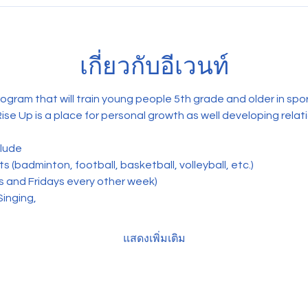
เกี่ยวกับอีเวนท์
rogram that will train young people 5th grade and older in spo
Rise Up is a place for personal growth as well developing relat
clude
 (badminton, football, basketball, volleyball, etc.) 
s and Fridays every other week)
Singing,
แสดงเพิ่มเติม