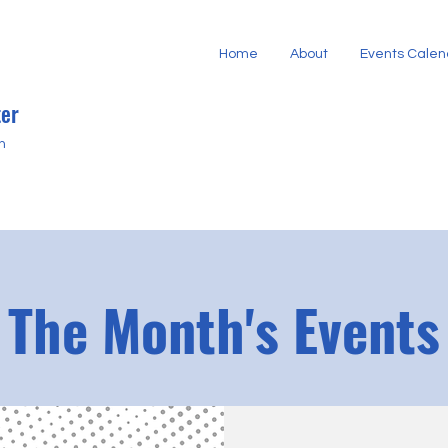
Home
About
Events Calen
er
h
The Month's Events