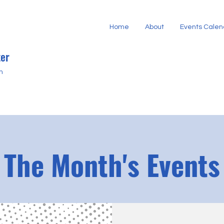
Home
About
Events Calen
er
h
The Month's Events