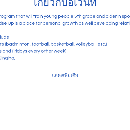
เกี่ยวกับอีเวนท์
program that will train young people 5th grade and older in sp
Rise Up is a place for personal growth as well developing relat
clude
 (badminton, football, basketball, volleyball, etc.) 
s and Fridays every other week)
Singing,
แสดงเพิ่มเติม