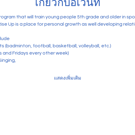
เกี่ยวกับอีเวนท์
program that will train young people 5th grade and older in sp
Rise Up is a place for personal growth as well developing relat
clude
 (badminton, football, basketball, volleyball, etc.) 
s and Fridays every other week)
Singing,
แสดงเพิ่มเติม