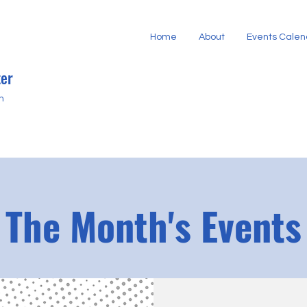
Home
About
Events Calen
er
h
The Month's Events