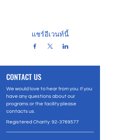
แชร์อีเวนท์นี้
CONTACT US
We would love to hear from you. If you
have any questions about our
programs or the facility please
contacts us.
Registered Charity:
92-3769577