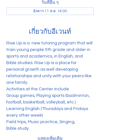
วันที่อื่น ๆ
อังคาร 11 ส.ค. 16:00
เกี่ยวกับอีเวนท์
Rise Up is a  new tutoring program that will 
train young people 5th grade and older in 
sports and academics, in English, and 
Bible studies. Rise Up is a place for 
personal growth as well developing 
relationships and unity with your peers like 
one family. 
Activities at the Center include
Group games, Playing sports (badminton, 
football, basketball, volleyball, etc.) 
Learning English (Thursdays and Fridays 
every other week)
Field trips, Music practice, Singing,
Bible study
แสดงเพิ่มเติม